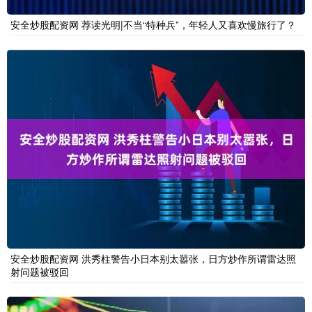
安全炒股配资网 荐读光明|不当“特种兵”，年轻人又喜欢慢旅行了？
安全炒股配资网 洪秀柱警告小日本别太嚣张，日方炒作所谓雷达照
射问题被驳回