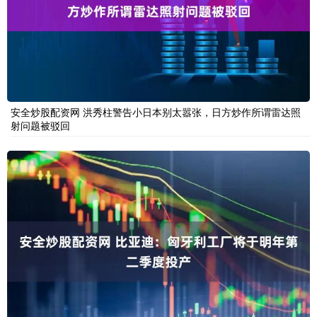
安全炒股配资网 洪秀柱警告小日本别太嚣张，日方炒作所谓雷达照
射问题被驳回