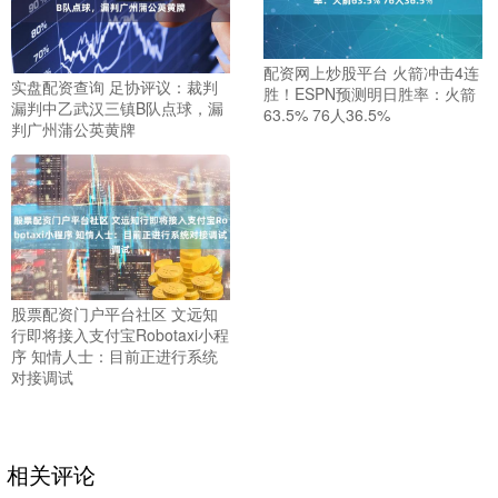
配资网上炒股平台 火箭冲击4连
实盘配资查询 足协评议：裁判
胜！ESPN预测明日胜率：火箭
漏判中乙武汉三镇B队点球，漏
63.5% 76人36.5%
判广州蒲公英黄牌
股票配资门户平台社区 文远知
行即将接入支付宝Robotaxi小程
序 知情人士：目前正进行系统
对接调试
相关评论