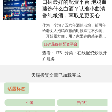
口碑最好的配资平台 泡鸡血
藤选什么白酒？认准小曲清
香纯粮酒，萃取足更安心
作为一个泡了五六年酒的老炮，前两年
给老丈人泡鸡血藤的时候踩过不少坑。
一开始图方便，用了家里存的某浓香白
酒，泡出来的酒闻着冲，喝着还口干，
口碑最好的配资平台
老丈人说喝着不舒服，我自....
查看：
176
分类：
在线配资炒股开
户服务
天瑞投资文章已加载完成
话题标签
中国
开门红